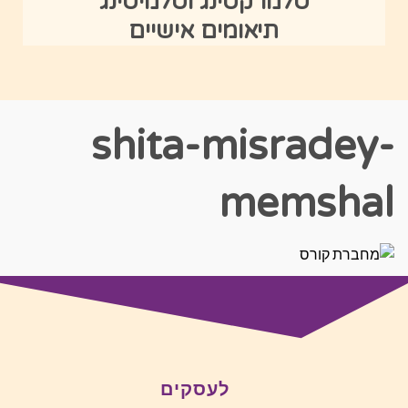
טלמרקטינג וטלמיטינג
תיאומים אישיים
shita-misradey-
memshal
לעסקים